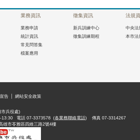
業務資訊
徵集資訊
法規
業務申請
新兵訓練中心
中央法
統計資訊
徵集訓練期程
本市法
常見問答集
檔案應用
宣告
網站安全政策
市兵役處)
3:30 電話 07-3373578 (
各業務聯絡電話
) 傳真 07-3314267
w 地址：802721高雄市苓雅區四維三路2號4樓