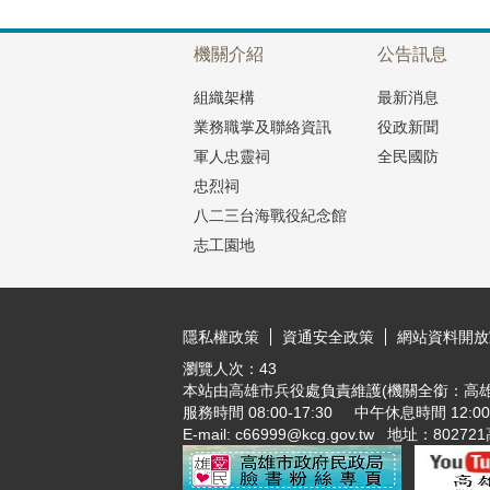
機關介紹
公告訊息
組織架構
最新消息
業務職掌及聯絡資訊
役政新聞
軍人忠靈祠
全民國防
忠烈祠
八二三台海戰役紀念館
志工園地
:::
隱私權政策
資通安全政策
網站資料開放
瀏覽人次：
43
本站由高雄市兵役處負責維護(機關全銜：高雄
服務時間 08:00-17:30 中午休息時間 12:00-1
E-mail: c66999@kcg.gov.t