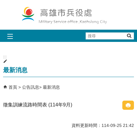
跳到主要內容區塊
搜
尋
:::
最新消息
首頁
公告訊息
最新消息
徵集訓練流路時間表 (114年9月)
資料更新時間：114-09-25 21:42