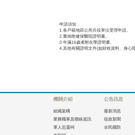
申請須知 :
1.各戶籍地區公所兵役單位受理申請。
2.重病附健保醫院證明書。
3.年滿16歲者附在學證明書。
4.其他有關證明文件(如財稅資料、身心
機關介紹
公告訊息
組織架構
最新消息
業務職掌及聯絡資訊
役政新聞
軍人忠靈祠
全民國防