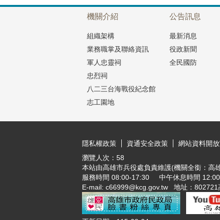
機關介紹
公告訊息
組織架構
最新消息
業務職掌及聯絡資訊
役政新聞
軍人忠靈祠
全民國防
忠烈祠
八二三台海戰役紀念館
志工園地
:::
隱私權政策
資通安全政策
網站資料開放
瀏覽人次：
58
本站由高雄市兵役處負責維護(機關全銜：高雄
服務時間 08:00-17:30 中午休息時間 12:00-1
E-mail: c66999@kcg.gov.t