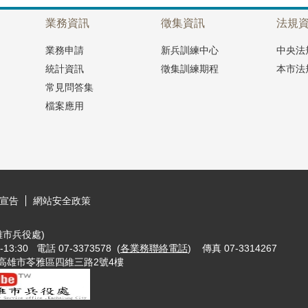
業務資訊
徵集資訊
法規
業務申請
新兵訓練中心
中央法
統計資訊
徵集訓練期程
本市法
常見問答集
檔案應用
宣告
網站安全政策
市兵役處)
3:30 電話 07-3373578 (
各業務聯絡電話
) 傳真 07-3314267
w 地址：802721高雄市苓雅區四維三路2號4樓