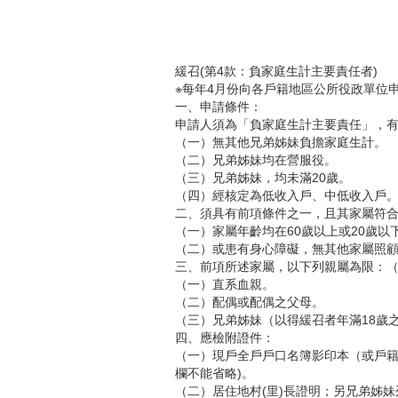
緩召(第4款：負家庭生計主要責任者)
※每年4月份向各戶籍地區公所役政單位
一、申請條件：
申請人須為「負家庭生計主要責任」，有
（一）無其他兄弟姊妹負擔家庭生計。
（二）兄弟姊妹均在營服役。
（三）兄弟姊妹，均未滿20歲。
（四）經核定為低收入戶、中低收入戶
二、須具有前項條件之一，且其家屬符
（一）家屬年齡均在60歲以上或20歲以
（二）或患有身心障礙，無其他家屬照
三、前項所述家屬，以下列親屬為限：（
（一）直系血親。
（二）配偶或配偶之父母。
（三）兄弟姊妹（以得緩召者年滿18歲
四、應檢附證件：
（一）現戶全戶戶口名簿影印本（或戶籍
欄不能省略)。
（二）居住地村(里)長證明；另兄弟姊