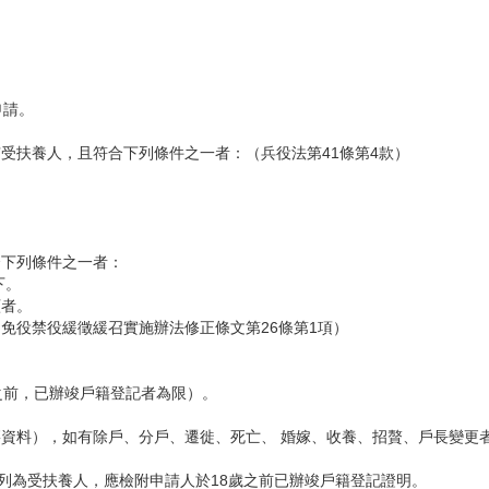
申請。
受扶養人，且符合下列條件之一者：（兵役法第41條第4款）
。
合下列條件之一者：
下。
顧者。
免役禁役緩徵緩召實施辦法修正條文第26條第1項）
之前，已辦竣戶籍登記者為限）。
資料），如有除戶、分戶、遷徙、死亡、 婚嫁、收養、招贅、戶長變更者
妹列為受扶養人，應檢附申請人於18歲之前已辦竣戶籍登記證明。